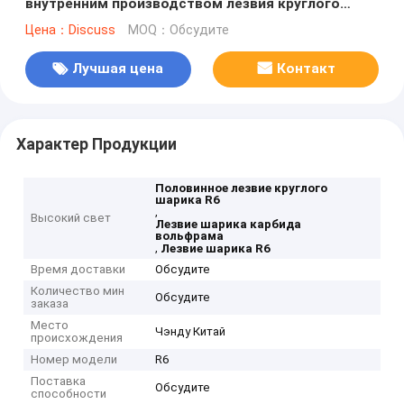
внутренним производством лезвия круглого
шарика твердости R6 половинного филируя
Цена：Discuss
MOQ：Обсудите
Лучшая цена
Контакт
Характер Продукции
Половинное лезвие круглого
шарика R6
,
Высокий свет
Лезвие шарика карбида
вольфрама
,
Лезвие шарика R6
Время доставки
Обсудите
Количество мин
Обсудите
заказа
Место
Чэнду Китай
происхождения
Номер модели
R6
Поставка
Обсудите
способности