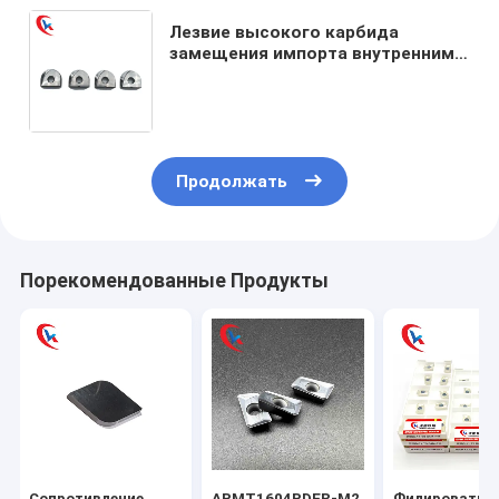
Лезвие высокого карбида
замещения импорта внутренним
производством лезвия круглого
шарика твердости R6
половинного филируя
Продолжать
Порекомендованные Продукты
Сопротивление
APMT1604PDER-M2
Филировать п