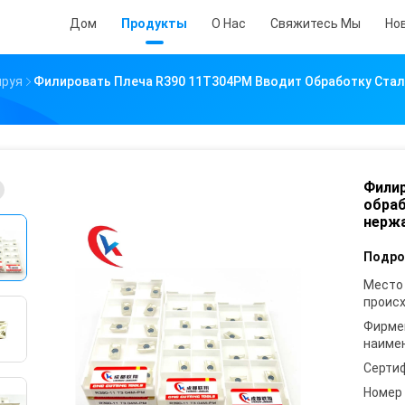
Дом
Продукты
О Нас
Свяжитесь Мы
Но
ируя
Филировать Плеча R390 11T304PM Вводит Обработку Стал
Филир
обраб
нерж
Подро
Место
проис
Фирме
наиме
Серти
Номер