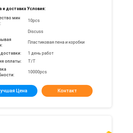
а и доставка Условия:
ество мин
10pcs
:
Discuss
вывая
Пластиковая пена и коробки
и:
 доставки:
1 день работ
ия оплаты:
T/T
вка
10000pcs
бности:
учшая Цена
Контакт