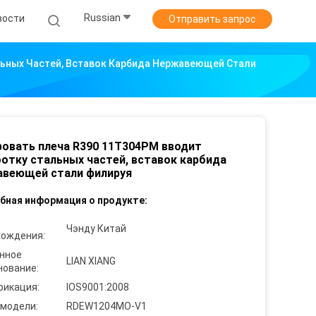
Russian
вости
Отправить запрос
ьных Частей, Вставок Карбида Нержавеющей Стали
овать плеча R390 11T304PM вводит
отку стальных частей, вставок карбида
авеющей стали филируя
бная информация о продукте:
Чэнду Китай
хождения:
нное
LIAN XIANG
нование:
фикация:
IOS9001:2008
 модели:
RDEW1204MO-V1