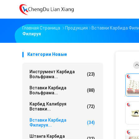
Главная Страница
Продукция
Вставки Карбида Фил
Филируя
Категории Новые
Инструмент Карбида
(23)
Вольфрама...
Вставки Карбида
(88)
Вольфрама...
Карбид Калибруя
(72)
Вставки...
Вставки Карбида
(34)
Филируя...
Штанга Карбида
(22)