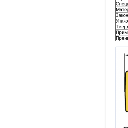
Спец
Мате
Закон
Упако
Твер
Прим
Преи