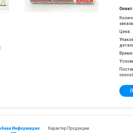
Оплат
Колич
заказа
Цена:
Упако
детал
Время
Услов
Поста
спосо
Л
обная Информация
Характер Продукции