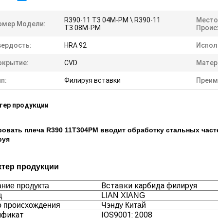
R390-11 T3 04M-PM \ R390-11
Место
омер Модели:
T3 08M-PM
Проис
вердость:
HRA 92
Испол
окрытие:
CVD
Матер
п:
Филируя вставки
Преим
тер продукции
овать плеча R390 11T304PM вводит обработку стальных част
руя
ктер продукции
Вставки карбида филируя
ние продукта
д
LIAN XIANG
о происхождения
Чэнду Китай
ификат
IOS9001: 2008