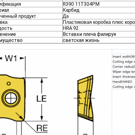
R390 11T304PM
ификация
риал
Карбид
ченный продукт
Да
вка
Пластиковая коробка плюс кор
дость
HRA 92
енение
Вставки плеча филируя
мущество
светская жизнь