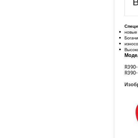
Спец
новые
Богач
износ
Высок
Моде
R390
R390
Изоб