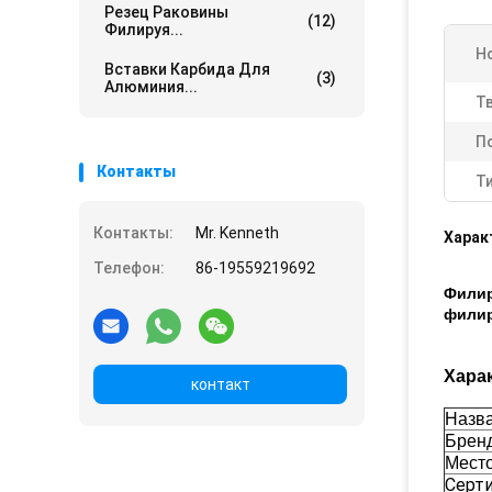
Резец Раковины
(12)
Филируя...
Н
Вставки Карбида Для
(3)
Алюминия...
Т
П
Контакты
Ти
Контакты:
Mr. Kenneth
Харак
Телефон:
86-19559219692
Филир
фили
Хара
контакт
Назва
Брен
Мест
Серт