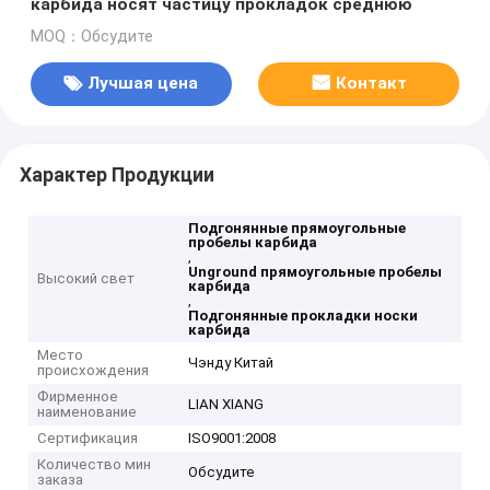
карбида носят частицу прокладок среднюю
MOQ：Обсудите
Лучшая цена
Контакт
Характер Продукции
Подгонянные прямоугольные
пробелы карбида
,
Unground прямоугольные пробелы
Высокий свет
карбида
,
Подгонянные прокладки носки
карбида
Место
Чэнду Китай
происхождения
Фирменное
LIAN XIANG
наименование
Сертификация
ISO9001:2008
Количество мин
Обсудите
заказа