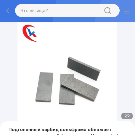
2
/
2
Подгонянный карбид вольфрама обнажает