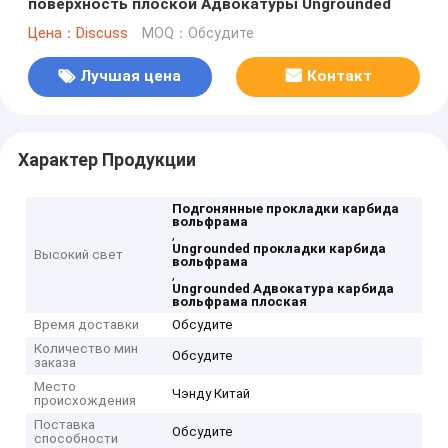
поверхность плоской Адвокатуры Ungrounded
Цена：Discuss
MOQ：Обсудите
Лучшая цена
Контакт
Характер Продукции
Подгонянные прокладки карбида
вольфрама
,
Ungrounded прокладки карбида
Высокий свет
вольфрама
,
Ungrounded Адвокатура карбида
вольфрама плоская
Время доставки
Обсудите
Количество мин
Обсудите
заказа
Место
Чэнду Китай
происхождения
Поставка
Обсудите
способности