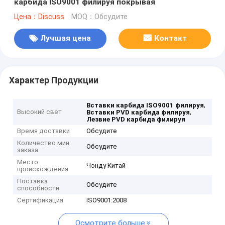
карбида ISO9001 филируя покрывая
Цена：Discuss
MOQ：Обсудите
Лучшая цена
Контакт
Характер Продукции
,
Вставки карбида ISO9001 филируя
Высокий свет
,
Вставки PVD карбида филируя
Лезвие PVD карбида филируя
Время доставки
Обсудите
Количество мин
Обсудите
заказа
Место
Чэнду Китай
происхождения
Поставка
Обсудите
способности
Сертификация
ISO9001:2008
Осмотрите больше