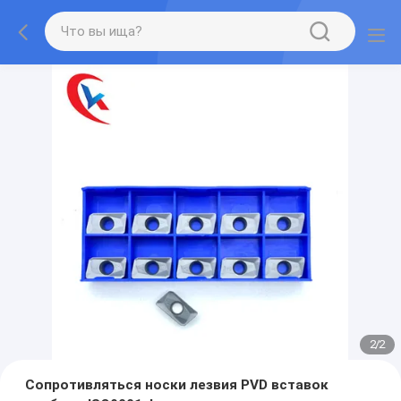
2
/
2
Сопротивляться носки лезвия PVD вставок