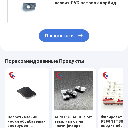
лезвия PVD вставок карбида
ISO9001 филируя покрывая
Продолжать
Порекомендованные Продукты
Сопротивление
APMT1604PDER-M2
Филировать п
носки обрабатывая
взваливают на
R390 11T304
инструмент
плечи филируя
вводит обраб