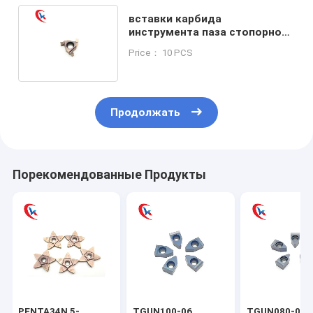
вставки карбида
инструмента паза стопорного
кольца 16НР высокоточные
Price： 10 PCS
калибруя
Продолжать
Порекомендованные Продукты
PENTA34N 5-
TGUN100-06
TGUN080-06