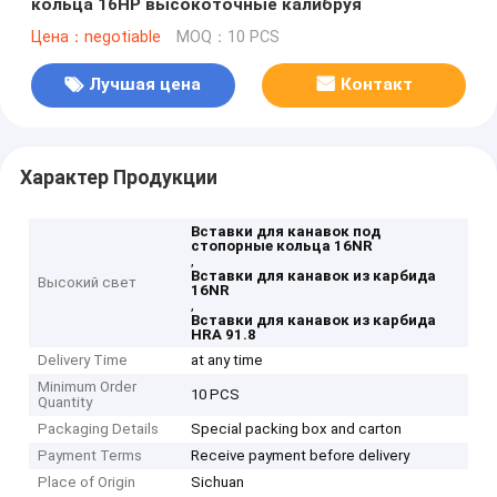
кольца 16НР высокоточные калибруя
Цена：negotiable
MOQ：10 PCS
Лучшая цена
Контакт
Характер Продукции
Вставки для канавок под
стопорные кольца 16NR
,
Вставки для канавок из карбида
Высокий свет
16NR
,
Вставки для канавок из карбида
HRA 91.8
Delivery Time
at any time
Minimum Order
10 PCS
Quantity
Packaging Details
Special packing box and carton
Payment Terms
Receive payment before delivery
Place of Origin
Sichuan