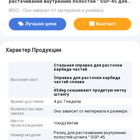
растачивания внутренних полостей ° SSP-45 для
обработки стальных частей и частей сплава
MOQ：Оно зависит от материала и размера
Лучшая цена
Контакт
Характер Продукции
Стальная оправка для расточки
карбида частей
,
Оправка для расточки карбида
Высокий свет
частей сплава
,
45deg скашивают продетую нитку
штангу
Время доставки
4 до 7 недели
Количество мин
Оно зависит от материала и размера
заказа
Место
Чэнду Китай
происхождения
Резец для растачивания внутренних
Номер модели
полостей штанга ° SSP-45