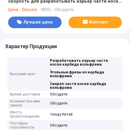
скорость для разрабатывать карьер части носки
карбида вольфрама
Цена：Discuss
MOQ：Обсудите
Лучшая цена
Контакт
Характер Продукции
Разрабатывать карьер части
носки карбида вольфрама
,
Угольные фрезы из карбида
Высокий свет
вольфрама
,
Сверля части носки карбида
вольфрама
Время доставки
Обсудите
Количество мин
Обсудите
заказа
Место
Чэнду Китай
происхождения
Поставка
Обсудите
способности