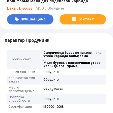
вольфрама меля для подсказок карбида
вольфрама минирования руды
Цена：Discuss
MOQ：Обсудите
Лучшая цена
Контакт
Характер Продукции
Сферически буровые наконечники
утеса карбида вольфрама
Высокий свет
,
Меля буровые наконечники утеса
карбида вольфрама
Время доставки
Обсудите
Количество мин
Обсудите
заказа
Место
Чэнду Китай
происхождения
Поставка
Обсудите
способности
Сертификация
ISO9001:2008