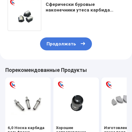
Сферически буровые
наконечники утеса карбида
вольфрама меля для подсказок
карбида вольфрама минирования
руды
Продолжать
Порекомендованные Продукты
6,0 Носка карбида
Хорошее
Изготовленны