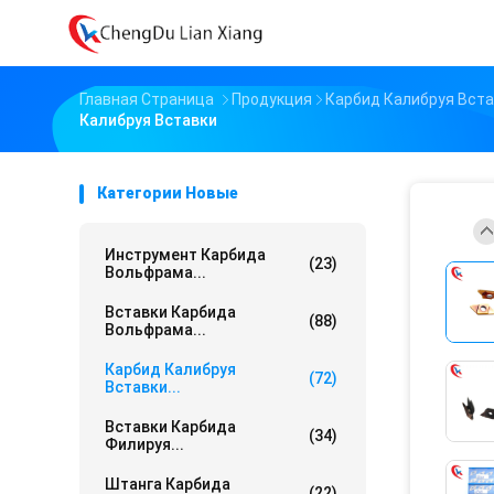
Главная Страница
Продукция
Карбид Калибруя Вст
Калибруя Вставки
Категории Новые
Инструмент Карбида
(23)
Вольфрама...
Вставки Карбида
(88)
Вольфрама...
Карбид Калибруя
(72)
Вставки...
Вставки Карбида
(34)
Филируя...
Штанга Карбида
(22)