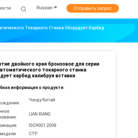
Russian
вости
Отправить запрос
атического Токарного Станка Оборудует Карбид
тие двойного края бронзовое для серии
втоматического токарного станка
дует карбид калибруя вставки
бная информация о продукте:
Чэнду Китай
хождения:
нное
LIAN XIANG
нование:
фикация:
ISO9001:2008
 модели:
CTP