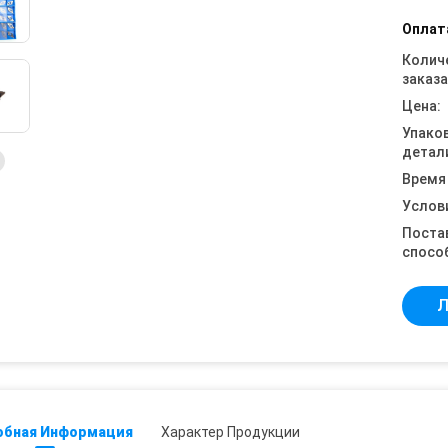
Оплат
Колич
заказа
Цена:
Упако
детал
Время
Услов
Поста
спосо
Л
обная Информация
Характер Продукции