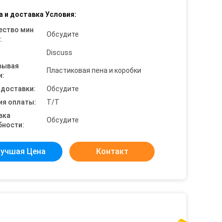
а и доставка Условия:
ество мин
Обсудите
:
Discuss
вывая
Пластиковая пена и коробки
и:
 доставки:
Обсудите
ия оплаты:
T/T
вка
Обсудите
бности:
учшая Цена
Контакт