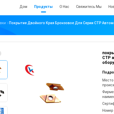
Дом
Продукты
О Нас
Свяжитесь Мы
Но
авки
Покрытие Двойного Края Бронзовое Для Серии CTP Автом
покры
CTP а
обору
Подро
Место
проис
Фирме
наиме
Серти
Номер