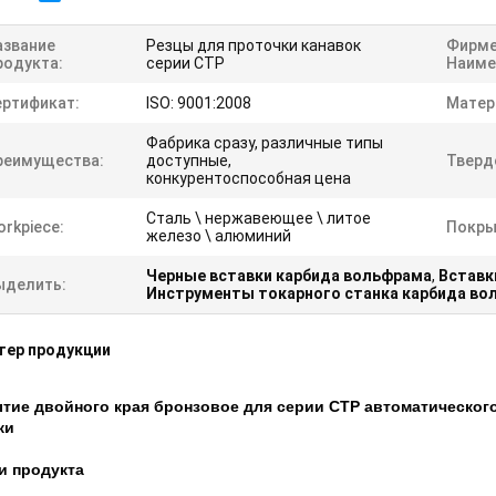
азвание
Резцы для проточки канавок
Фирме
родукта:
серии CTP
Наиме
ертификат:
ISO: 9001:2008
Матер
Фабрика сразу, различные типы
реимущества:
доступные,
Тверд
конкурентоспособная цена
Сталь \ нержавеющее \ литое
rkpiece:
Покры
железо \ алюминий
Черные вставки карбида вольфрама
,
Вставк
ыделить:
Инструменты токарного станка карбида во
тер продукции
тие двойного края бронзовое для серии CTP автоматического
ки
и продукта