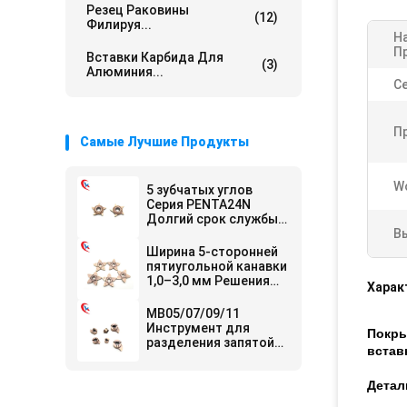
Резец Раковины
(12)
Филируя...
Н
П
Вставки Карбида Для
(3)
Алюминия...
С
П
Самые Лучшие Продукты
Wo
5 зубчатых углов
Серия PENTA24N
Долгий срок службы
и низкий износ
В
Твердосплавные
Ширина 5-сторонней
пластины для
пятиугольной канавки
нарезания канавок
1,0–3,0 мм Решения
Харак
для обработки
передовых кромок
MB05/07/09/11
Твердосплавные
Инструмент для
Покры
пластины для
разделения запятой
встав
нарезания канавок
серии HRA 91.8 для
твердосплавных
Детал
пластин для
обработки канавок