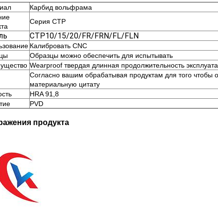
иал
Карбид вольфрама
ние
Серия CTP
кта
ль
CTP10/15/20/FR/FRN/FL/FLN
ьзование
Калибровать CNC
цы
Образцы можно обеспечить для испытывать
ущество
Wearproof твердая длинная продолжительность эксплуат
Согласно вашим обрабатывая продуктам для того чтобы 
материальную цитату
ость
HRA 91,8
тие
PVD
ражения продукта