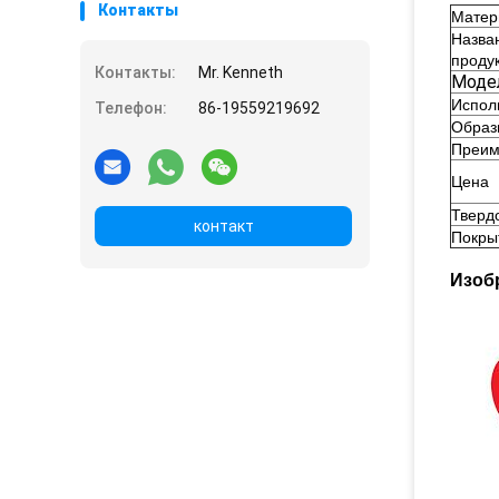
Контакты
для станков с ЧПУ
Матер
Назва
проду
Контакты:
Mr. Kenneth
Моде
Испол
Телефон:
86-19559219692
Образ
Преим
Цена
Тверд
контакт
Покры
Изоб