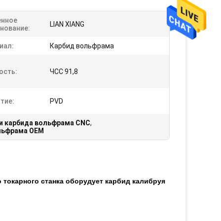
нное
LIAN XIANG
нование:
иал:
Карбид вольфрама
ость:
ЧСС 91,8
тие:
PVD
и карбида вольфрама CNC
,
льфрама OEM
 токарного станка оборудует карбид калибруя