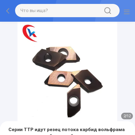
2
/
12
Серии TTP идут резец потока карбид вольфрама