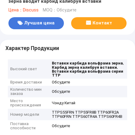
зерна вводит карбид калибруя вставки
Цена：Discuss
MOQ：Обсудите
Лучшая цена
Контакт
Характер Продукции
,
Вставки карбида вольфрама зерна
,
Карбид зерна калибруя вставки
Высокий свет
Вставки карбида вольфрама серии
TTP
Время доставки
Обсудите
Количество мин
Обсудите
заказа
Место
Чэнду Китай
происхождения
TTPS55FRN TTP55FR8B TTP60FR2A
Номер модели
TTP60FRN TTPS60TR4A TTPS60FR4B
Поставка
Обсудите
способности