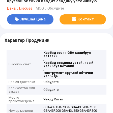
круглой обточки вводит ссадину устойчивую
Цена：Discuss
MOQ：Обсудите
Лучшая цена
Контакт
Характер Продукции
Карбид серии GBA калибруя
вставки
,
Карбид ссадины устойчивый
Высокий свет
калибруя вставки
,
Инструмент круглой обточки
карбида
Время доставки
Обсудите
Количество мин
Обсудите
заказа
Место
Чэнду Китай
происхождения
GBA43R150-R0.75 GBA43L200-R100
Номер модели
GBA43R200 GBA43L350 GBA43R300-