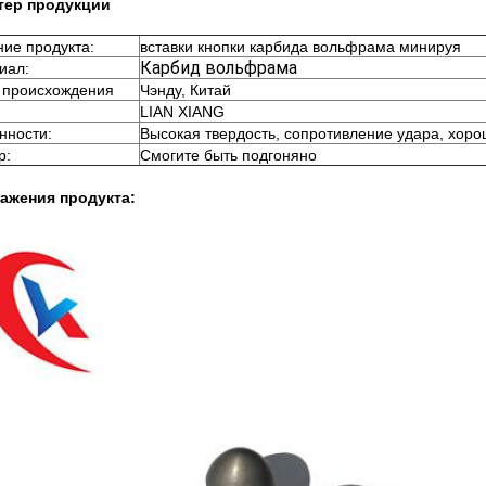
тер продукции
ние продукта:
вставки кнопки карбида вольфрама минируя
Карбид вольфрама
иал:
 происхождения
Чэнду, Китай
LIAN XIANG
нности:
Высокая твердость, сопротивление удара, хоро
р:
Смогите быть подгоняно
ажения продукта: