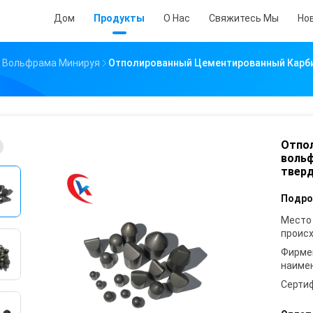
Дом
Продукты
О Нас
Свяжитесь Мы
Но
 Вольфрама Минируя
Отполированный Цементированный Карби
Отпо
вольф
твер
Подро
Место
проис
Фирме
наиме
Серти