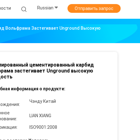
Russian
вости
Отправить запрос
д Вольфрама Застегивает Unground Высокую
лированный цементированный карбид
рама застегивает Unground высокую
дость
бная информация о продукте:
Чэнду Китай
хождения:
нное
LIAN XIANG
нование:
фикация:
ISO9001:2008