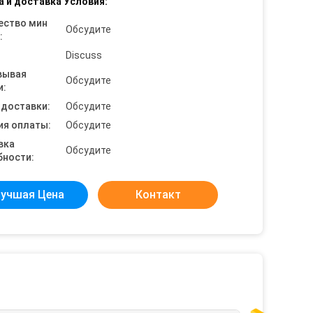
а и доставка Условия:
ество мин
Обсудите
:
Discuss
вывая
Обсудите
и:
 доставки:
Обсудите
ия оплаты:
Обсудите
вка
Обсудите
бности:
учшая Цена
Контакт