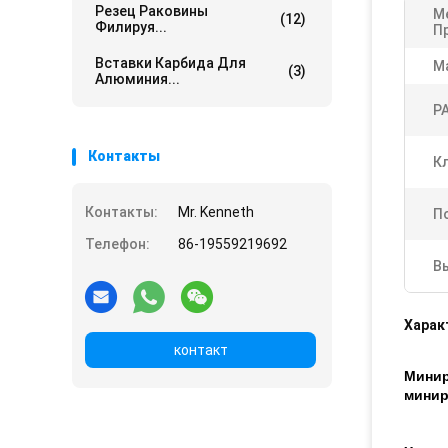
Резец Раковины
М
(12)
Филируя...
П
Вставки Карбида Для
М
(3)
Алюминия...
Р
Контакты
К
Контакты:
Mr. Kenneth
П
Телефон:
86-19559219692
В
Харак
контакт
Минир
минир