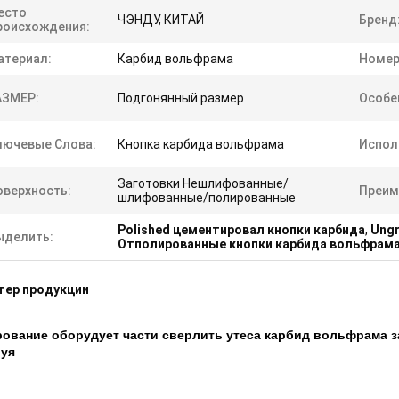
есто
ЧЭНДУ, КИТАЙ
Бренд
роисхождения:
атериал:
Карбид вольфрама
Номер
АЗМЕР:
Подгонянный размер
Особе
лючевые Слова:
Кнопка карбида вольфрама
Испол
Заготовки Нешлифованные/
оверхность:
Преим
шлифованные/полированные
Polished цементировал кнопки карбида
,
Ungr
ыделить:
Отполированные кнопки карбида вольфрам
тер продукции
ование оборудует части сверлить утеса карбид вольфрама 
уя