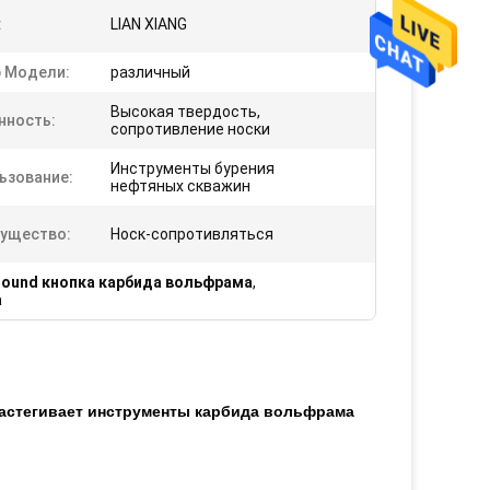
:
LIAN XIANG
 Модели:
различный
Высокая твердость,
нность:
сопротивление носки
Инструменты бурения
ьзование:
нефтяных скважин
ущество:
Носк-сопротивляться
ound кнопка карбида вольфрама
,
а
застегивает инструменты карбида вольфрама