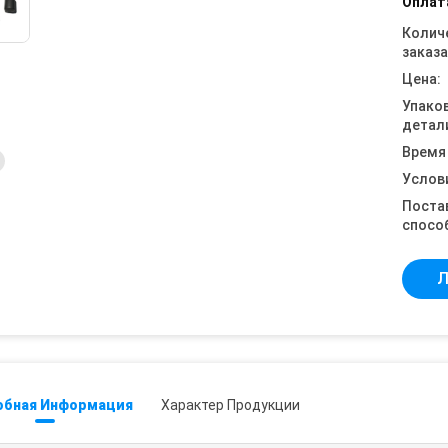
Оплат
Колич
заказа
Цена:
Упако
детал
Время
Услов
Поста
спосо
Л
обная Информация
Характер Продукции