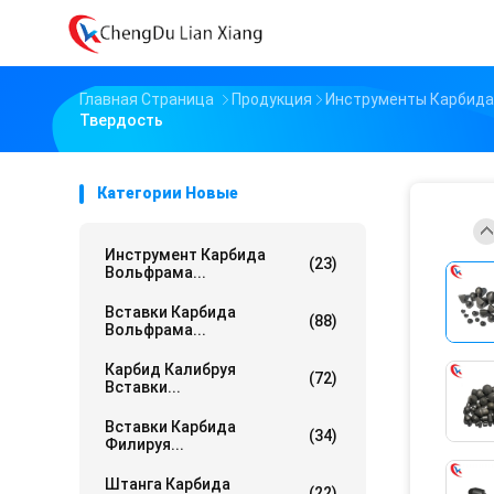
Главная Страница
Продукция
Инструменты Карбида
Твердость
Категории Новые
Инструмент Карбида
(23)
Вольфрама...
Вставки Карбида
(88)
Вольфрама...
Карбид Калибруя
(72)
Вставки...
Вставки Карбида
(34)
Филируя...
Штанга Карбида
(22)